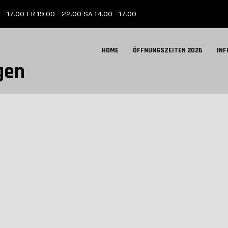
 - 17.00 FR 19.00 - 22.00 SA 14.00 - 17.00
HOME
ÖFFNUNGSZEITEN 2026
INF
gen