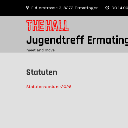
Skip
Fidlerstrasse 3, 8272 Ermatingen
DO 14.00
to
content
Jugendtreff Ermatin
meet and move
Statuten
Statuten-ab-Juni-2026