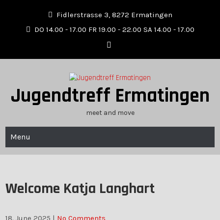
Skip
Fidlerstrasse 3, 8272 Ermatingen
to
content
DO 14.00 - 17.00 FR 19.00 - 22.00 SA 14.00 - 17.00
Jugendtreff Ermatingen
meet and move
Menu
Welcome Katja Langhart
18. June 2025
|
No Comments